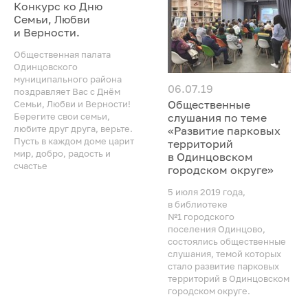
Конкурс ко Дню
Семьи, Любви
и Верности.
Общественная палата
Одинцовского
муниципального района
06.07.19
поздравляет Вас с Днём
Общественные
Семьи, Любви и Верности!
Берегите свои семьи,
слушания по теме
любите друг друга, верьте.
«Развитие парковых
Пусть в каждом доме царит
территорий
мир, добро, радость и
в Одинцовском
счастье
городском округе»
5 июля 2019 года,
в библиотеке
№1 городского
поселения Одинцово,
состоялись общественные
слушания, темой которых
стало развитие парковых
территорий в Одинцовском
городском округе.