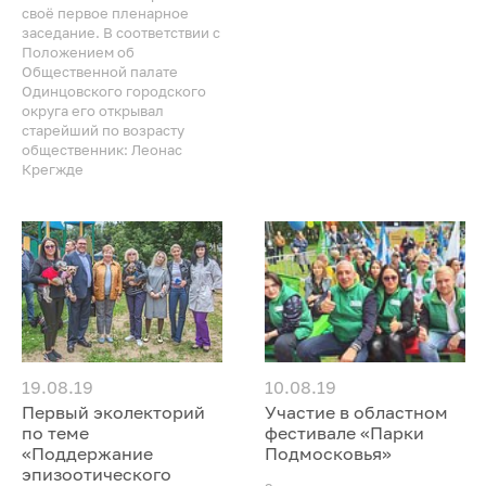
своё первое пленарное
заседание. В соответствии с
Положением об
Общественной палате
Одинцовского городского
округа его открывал
старейший по возрасту
общественник: Леонас
Крегжде
19.08.19
10.08.19
Первый эколекторий
Участие в областном
по теме
фестивале «Парки
«Поддержание
Подмосковья»
эпизоотического