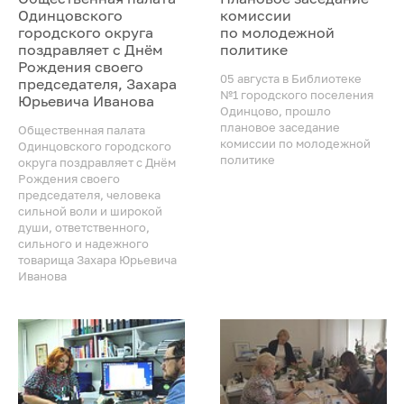
Одинцовского
комиссии
городского округа
по молодежной
поздравляет с Днём
политике
Рождения своего
05 августа в Библиотеке
председателя, Захара
№1 городского поселения
Юрьевича Иванова
Одинцово, прошло
плановое заседание
Общественная палата
комиссии по молодежной
Одинцовского городского
политике
округа поздравляет с Днём
Рождения своего
председателя, человека
сильной воли и широкой
души, ответственного,
сильного и надежного
товарища Захара Юрьевича
Иванова