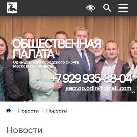
ОБЩЕСТВЕННАЯ
ПАЛАТА
Одинцовского городского округа
Московской области
+7 929 935-88-04
secr.op.odin@gmail.com
/
Новости
/
Новости
Новости