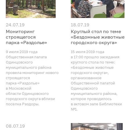
24.07.19
18.07.19
Мониторинг
Круглый стол по теме
строящегося
«Бездомные животные
парка «Раздолье»
городского округа»
9 июля 2019 года
15 июля 2019 года
Общественная палата
в 17:00 прошло заседания
Одинцовского
круглого стола по теме:
муниципального района
«Бездомные животные
провела мониторинг нового
городского округа»,
строящегося
организованное
парка «Раздолье»
Общественной палатой
в Московской
Одинцовского
области Одинцовского
муниципального района,
городского округа вблизи
которое проводилось
поселка Раздоры.
в актовом зале Библиотеки
№1.
08.07.19