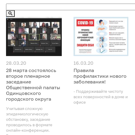
28.03.20
16.03.20
28 марта состоялось
Правила
второе пленарное
профилактики нового
заседание
заболевания!
Общественной палаты
- Поддерживайте чистоту
Одинцовского
всех поверхностей в доме и
городского округа
офисе
Учитывая сложную
эпидемиологическую
обстановку, заседание
проводилось в формате
онлайн-конференции.