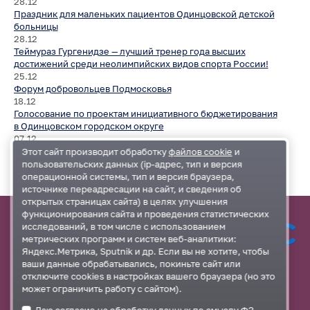
28.12
Праздник для маленьких пациентов Одинцовской детской
больницы
28.12
Теймураз Гургенидзе — лучший тренер года высших
достижений среди неолимпийских видов спорта России!
25.12
Форум добровольцев Подмосковья
18.12
Голосование по проектам инициативного бюджетирования
в Одинцовском городском округе
07.12
5 декабря в Одинцово прошел 3-й День бесплатный
Этот сайт производит обработку
файлов cookie
и
юридической помощи
пользовательских данных (ip-адрес, тип и версия
Все новости
операционной системы, тип и версия браузера,
источнике переадресации на сайт, и сведения об
открытых страницах сайта) в целях улучшения
функционирования сайта и проведения статистических
исследований, в том числе с использованием
Общественная палата
метрических программ и систем веб-аналитики:
Одинцовского
муниципального района
Яндекс.Метрика, Sputnik и др. Если вы не хотите, чтобы
Московской области
+7 929
ваши данные обрабатывались, покиньте сайт или
отключите cookies в настройках вашего браузера (но это
Контакты
может ограничить работу с сайтом).
935-
Администрация
Одинцовского района
Даю согласие на обработку данных по смыслу
ФЗ