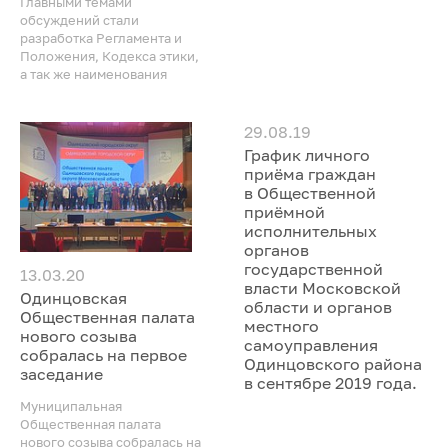
Главными темами
обсуждений стали
разработка Регламента и
Положения, Кодекса этики,
а так же наименования
29.08.19
График личного
приёма граждан
в Общественной
приёмной
исполнительных
органов
государственной
13.03.20
власти Московской
Одинцовская
области и органов
Общественная палата
местного
нового созыва
самоуправления
собралась на первое
Одинцовского района
заседание
в сентябре 2019 года.
Муниципальная
Общественная палата
нового созыва собралась на