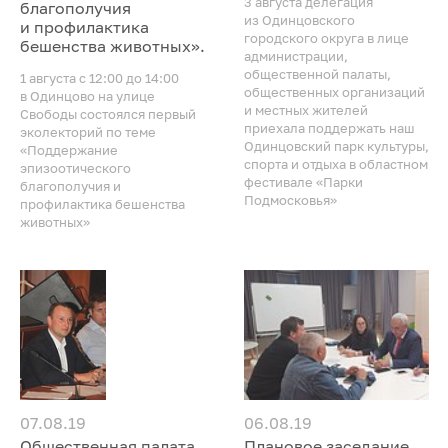
3 августа делегация
благополучия
из Одинцовского
и профилактика
городского округа в лице
бешенства животных».
администрации,
общественной палаты,
1 августа с 12:00 до 14:00
общественных организаций
в Одинцово на улице
и местных жителей
Свободы состоялся первый
приехала поддержать наш
эколекторий по теме
Одинцовский парк культуры,
«Поддержание
спорта и отдыха в областном
эпизоотического
фестивале «Парки
благополучия и
Подмосковья»
профилактика бешенства
животных»
07.08.19
06.08.19
Общественная палата
Плановое заседание