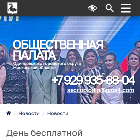
ОБЩЕСТВЕННАЯ
ПАЛАТА
Одинцовского городского округа
Московской области
+7 929 935-88-04
secr.op.odin@gmail.com
/
Новости
/
Новости
День бесплатной