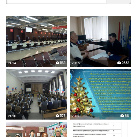
2014
535
2015
2332
2016
573
2017
68