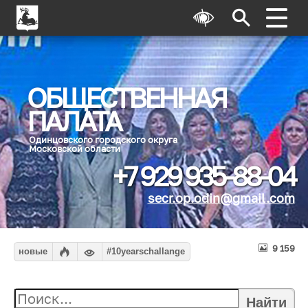
ОБЩЕСТВЕННАЯ
ПАЛАТА
Одинцовского городского округа
Московской области
+7 929 935-88-04
secr.op.odin@gmail.com
9 159
новые
#10yearschallange
Найти