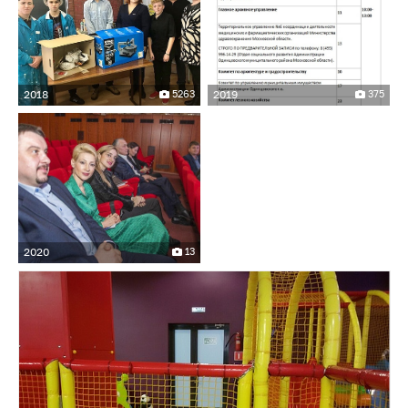
2018
5263
2019
375
2020
13